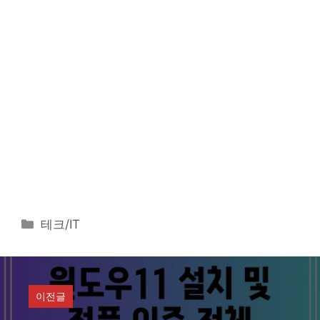
카
테크/IT
테
고
리
이전글