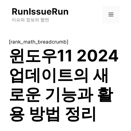
컨
RunIssueRun
텐
메
츠
이슈와 정보의 향연
로
뉴
건
[rank_math_breadcrumb]
너
윈도우11 2024
뛰
기
업데이트의 새
로운 기능과 활
용 방법 정리