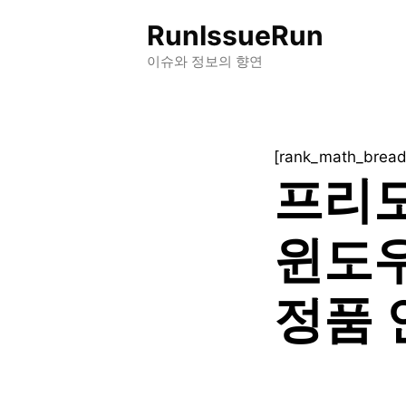
컨
RunIssueRun
텐
츠
이슈와 정보의 향연
로
건
너
[rank_math_brea
뛰
프리도
기
윈도우1
정품 