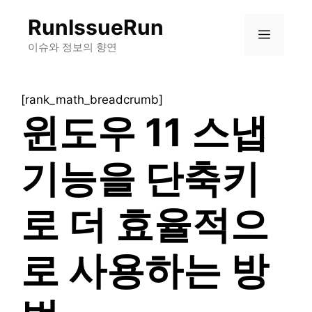
컨
RunIssueRun
텐
메
츠
이슈와 정보의 향연
로
뉴
건
[rank_math_breadcrumb]
너
윈도우 11 스냅
뛰
기
기능을 단축키
로 더 효율적으
로 사용하는 방