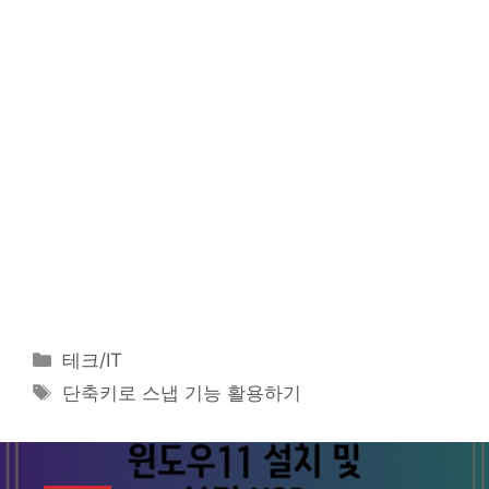
카
테크/IT
테
태
단축키로 스냅 기능 활용하기
고
그
리