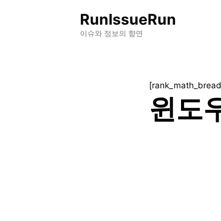
컨
RunIssueRun
텐
츠
이슈와 정보의 향연
로
건
너
[rank_math_brea
뛰
윈도우
기