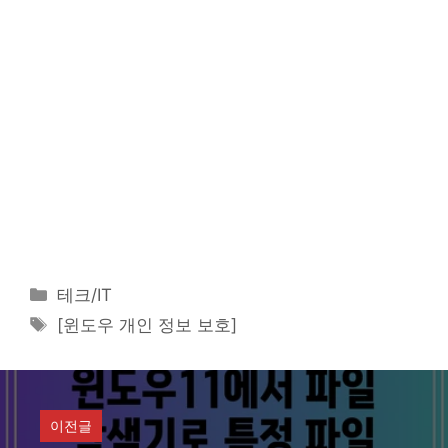
카
테크/IT
테
태
[윈도우 개인 정보 보호]
고
그
리
이전글