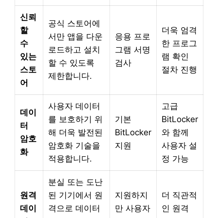
신뢰
공식 스토어에
할
더욱 엄격
서만 앱을 다운
응용 프로
수
한 프로그
로드하고 설치
그램 서명
있는
램 확인
할 수 있도록
검사
스토
절차 진행
제한합니다.
어
사용자 데이터
고급
데이
를 보호하기 위
기본
BitLocker
터
해 더욱 발전된
BitLocker
와 함께
암호
암호화 기술을
지원
사용자 설
화
적용합니다.
정 가능
분실 또는 도난
원격
된 기기에서 원
지원하지
더 직관적
데이
격으로 데이터
만 사용자
인 원격