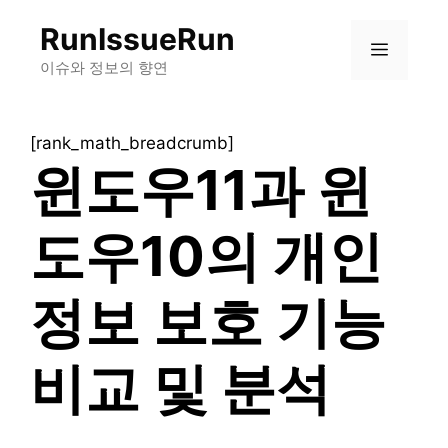
컨
RunIssueRun
텐
메
츠
이슈와 정보의 향연
로
뉴
건
[rank_math_breadcrumb]
너
윈도우11과 윈
뛰
기
도우10의 개인
정보 보호 기능
비교 및 분석