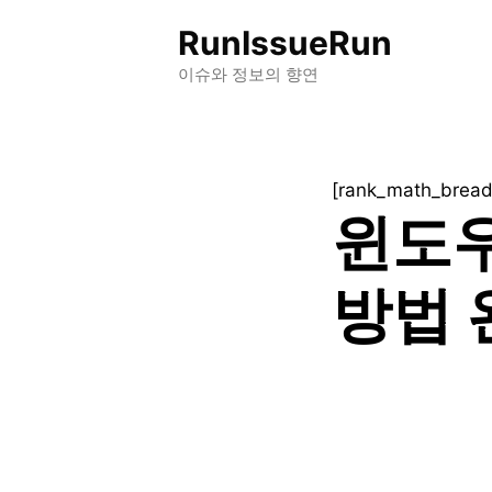
컨
RunIssueRun
텐
츠
이슈와 정보의 향연
로
건
너
[rank_math_brea
뛰
윈도우
기
방법 