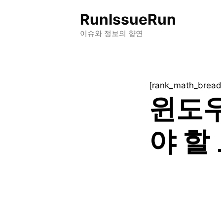
컨
RunIssueRun
텐
츠
이슈와 정보의 향연
로
건
너
[rank_math_brea
뛰
윈도우
기
야 할