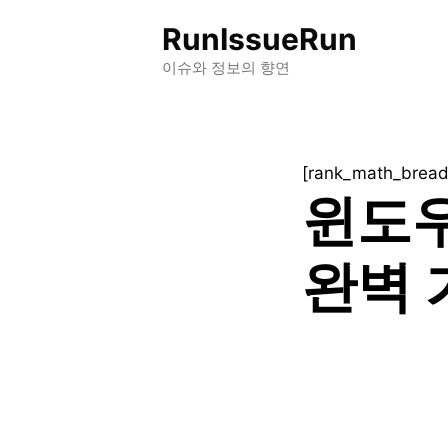
컨
RunIssueRun
텐
츠
이슈와 정보의 향연
로
건
너
[rank_math_brea
뛰
윈도우
기
완벽 