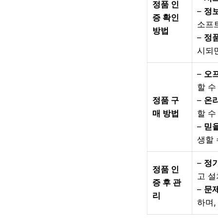
정품 인
–
정보
증 확인
소프트
방법
–
정품
시되면
–
오
할 수
정품 구
–
온
매 방법
할 수
–
믿을
생할 
–
정
정품 인
고 설
증 후 관
–
문제
리
하며,