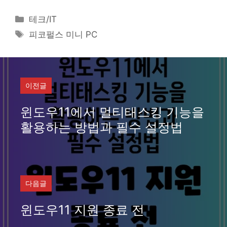
카
테크/IT
테
태
피코펄스 미니 PC
고
그
리
이전글
윈도우11에서 멀티태스킹 기능을
활용하는 방법과 필수 설정법
다음글
윈도우11 지원 종료 전