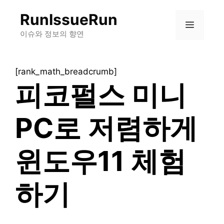
컨
RunIssueRun
텐
메
츠
이슈와 정보의 향연
로
뉴
건
[rank_math_breadcrumb]
너
피코펄스 미니
뛰
기
PC로 저렴하게
윈도우11 체험
하기