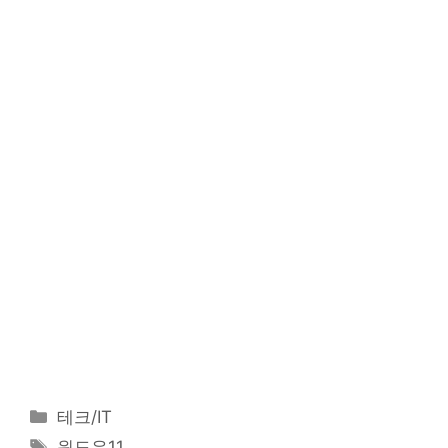
카
테크/IT
테
태
윈도우11