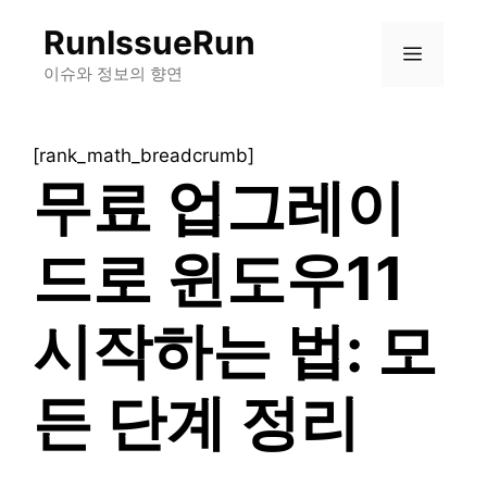
컨
RunIssueRun
텐
메
츠
이슈와 정보의 향연
로
뉴
건
[rank_math_breadcrumb]
너
무료 업그레이
뛰
기
드로 윈도우11
시작하는 법: 모
든 단계 정리