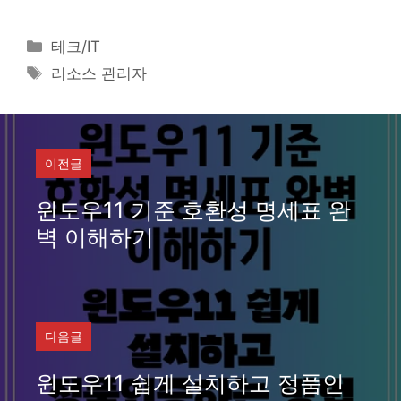
카
테크/IT
테
태
리소스 관리자
고
그
리
이전글
윈도우11 기준 호환성 명세표 완
벽 이해하기
다음글
윈도우11 쉽게 설치하고 정품인