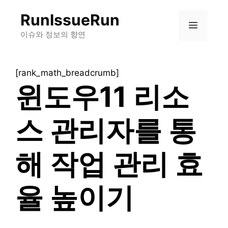
컨
RunIssueRun
텐
메
츠
이슈와 정보의 향연
로
뉴
건
[rank_math_breadcrumb]
너
윈도우11 리소
뛰
기
스 관리자를 통
해 작업 관리 효
율 높이기