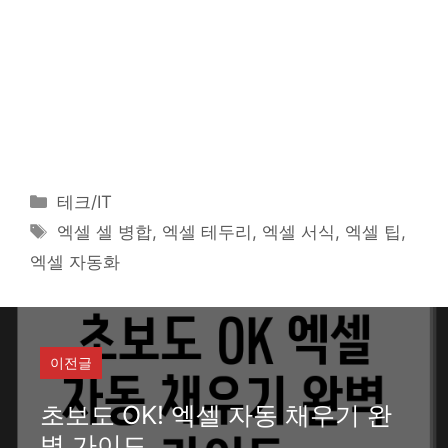
카
테크/IT
테
태
엑셀 셀 병합, 엑셀 테두리, 엑셀 서식, 엑셀 팁,
고
그
엑셀 자동화
리
이전글
초보도 OK! 엑셀 자동 채우기 완
벽 가이드