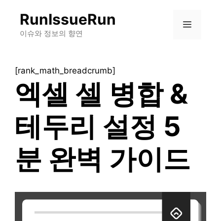
컨
RunIssueRun
텐
메
츠
이슈와 정보의 향연
로
뉴
건
[rank_math_breadcrumb]
너
엑셀 셀 병합 &
뛰
기
테두리 설정 5
분 완벽 가이드