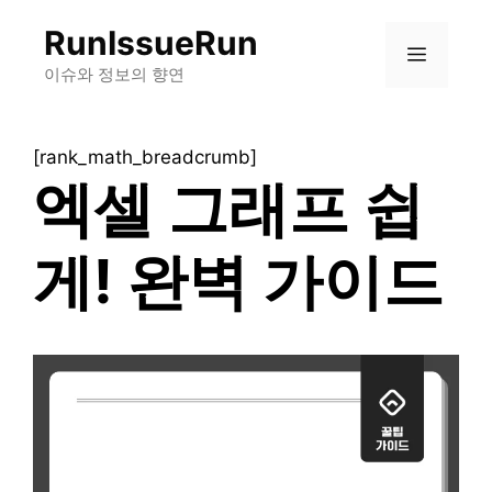
컨
RunIssueRun
텐
메
츠
이슈와 정보의 향연
로
뉴
건
[rank_math_breadcrumb]
너
엑셀 그래프 쉽
뛰
기
게! 완벽 가이드