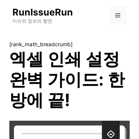
컨
RunIssueRun
텐
메
츠
이슈와 정보의 향연
로
뉴
건
[rank_math_breadcrumb]
너
엑셀 인쇄 설정
뛰
기
완벽 가이드: 한
방에 끝!