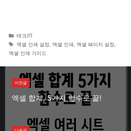
카
테크/IT
테
태
엑셀 인쇄 설정, 엑셀 인쇄, 엑셀 페이지 설정,
고
그
엑셀 인쇄 가이드
리
이전글
엑셀 합계, 5가지 함수로 끝!
다음글