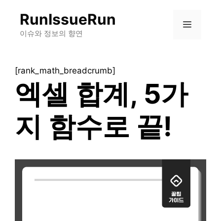
컨
RunIssueRun
텐
메
츠
이슈와 정보의 향연
로
뉴
건
[rank_math_breadcrumb]
너
엑셀 합계, 5가
뛰
기
지 함수로 끝!