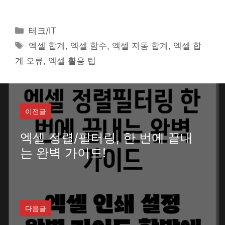
카
테크/IT
테
태
엑셀 합계, 엑셀 함수, 엑셀 자동 합계, 엑셀 합
고
그
계 오류, 엑셀 활용 팁
리
이전글
엑셀 정렬/필터링, 한 번에 끝내
는 완벽 가이드!
다음글