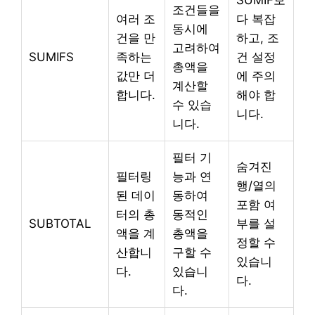
조건들을
여러 조
다 복잡
동시에
건을 만
하고, 조
고려하여
SUMIFS
족하는
건 설정
총액을
값만 더
에 주의
계산할
합니다.
해야 합
수 있습
니다.
니다.
필터 기
숨겨진
필터링
능과 연
행/열의
된 데이
동하여
포함 여
터의 총
동적인
SUBTOTAL
부를 설
액을 계
총액을
정할 수
산합니
구할 수
있습니
다.
있습니
다.
다.