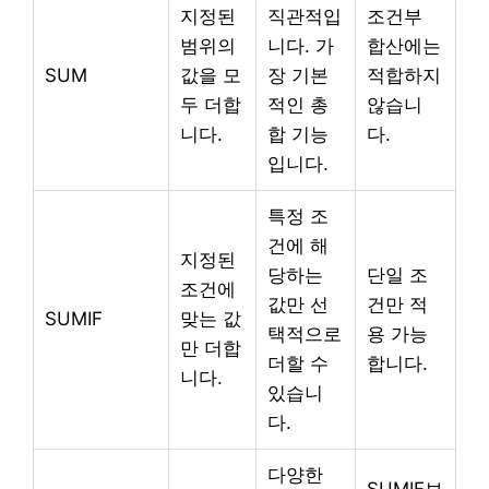
지정된
직관적입
조건부
범위의
니다. 가
합산에는
SUM
값을 모
장 기본
적합하지
두 더합
적인 총
않습니
니다.
합 기능
다.
입니다.
특정 조
건에 해
지정된
당하는
단일 조
조건에
값만 선
건만 적
SUMIF
맞는 값
택적으로
용 가능
만 더합
더할 수
합니다.
니다.
있습니
다.
다양한
SUMIF보