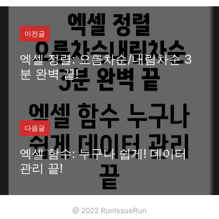
이전글
엑셀 정렬: 오름차순/내림차순 3
분 완벽 끝!
다음글
엑셀 함수: 누구나 쉽게! 데이터
관리 끝!
@ 2022 RunIssueRun