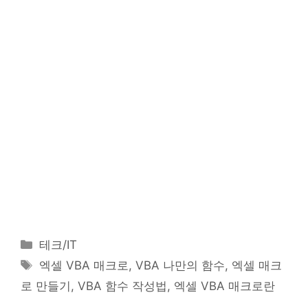
카
테크/IT
테
태
엑셀 VBA 매크로, VBA 나만의 함수, 엑셀 매크
고
그
로 만들기, VBA 함수 작성법, 엑셀 VBA 매크로란
리