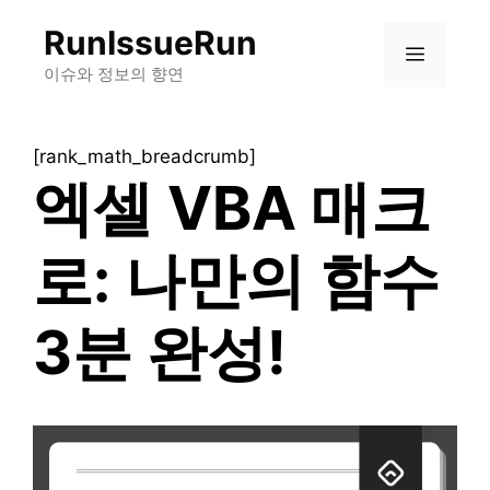
컨
RunIssueRun
텐
메
츠
이슈와 정보의 향연
로
뉴
건
[rank_math_breadcrumb]
너
엑셀 VBA 매크
뛰
기
로: 나만의 함수
3분 완성!