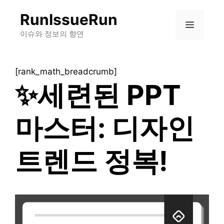
컨
RunIssueRun
텐
메
츠
이슈와 정보의 향연
로
뉴
건
[rank_math_breadcrumb]
너
✨세련된 PPT
뛰
기
마스터: 디자인
트렌드 정복!