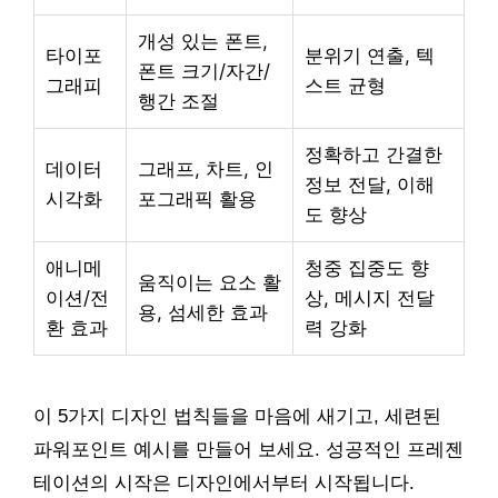
개성 있는 폰트,
타이포
분위기 연출, 텍
폰트 크기/자간/
그래피
스트 균형
행간 조절
정확하고 간결한
데이터
그래프, 차트, 인
정보 전달, 이해
시각화
포그래픽 활용
도 향상
애니메
청중 집중도 향
움직이는 요소 활
이션/전
상, 메시지 전달
용, 섬세한 효과
환 효과
력 강화
이 5가지 디자인 법칙들을 마음에 새기고, 세련된
파워포인트 예시를 만들어 보세요. 성공적인 프레젠
테이션의 시작은 디자인에서부터 시작됩니다.