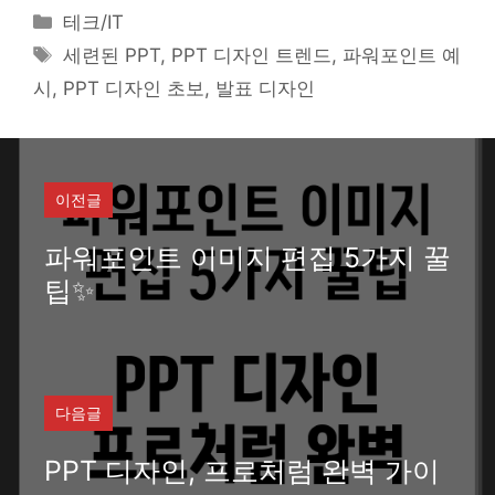
카
테크/IT
테
태
세련된 PPT, PPT 디자인 트렌드, 파워포인트 예
고
그
시, PPT 디자인 초보, 발표 디자인
리
이전글
파워포인트 이미지 편집 5가지 꿀
팁✨
다음글
PPT 디자인, 프로처럼 완벽 가이