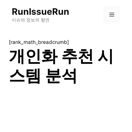
컨
RunIssueRun
텐
메
츠
이슈와 정보의 향연
로
뉴
건
[rank_math_breadcrumb]
너
개인화 추천 시
뛰
기
스템 분석