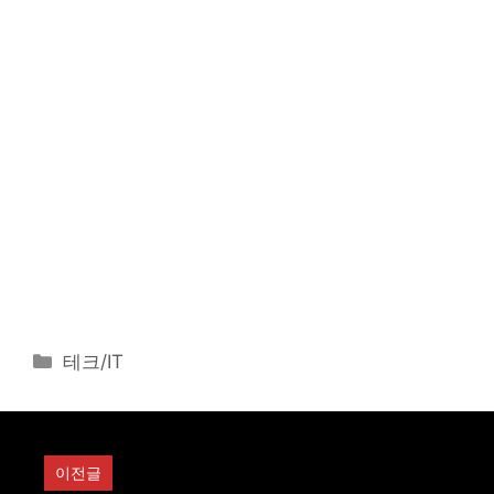
카
테크/IT
테
고
리
이전글