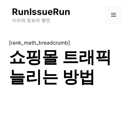
컨
RunIssueRun
텐
메
츠
이슈와 정보의 향연
로
뉴
건
[rank_math_breadcrumb]
너
쇼핑몰 트래픽
뛰
기
늘리는 방법