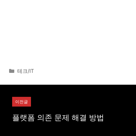
카
테크/IT
테
고
리
이전글
플랫폼 의존 문제 해결 방법