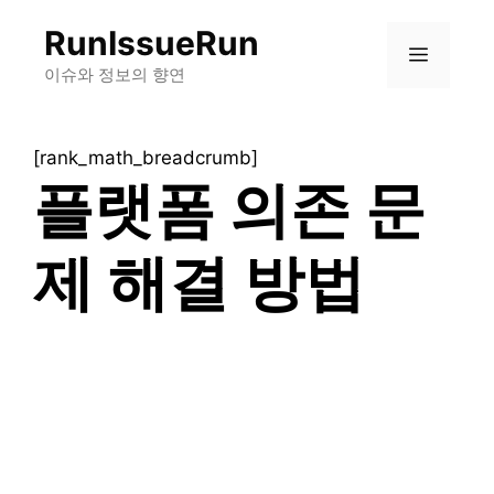
컨
RunIssueRun
텐
메
츠
이슈와 정보의 향연
로
뉴
건
[rank_math_breadcrumb]
너
플랫폼 의존 문
뛰
기
제 해결 방법