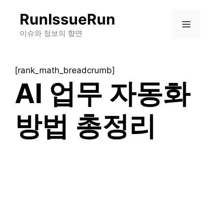
컨
RunIssueRun
텐
메
츠
이슈와 정보의 향연
로
뉴
건
[rank_math_breadcrumb]
너
AI 업무 자동화
뛰
기
방법 총정리