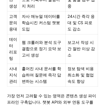
생성
지 처리
중
고객
자사 매뉴얼 데이터를
24시간 즉각 응
문의
학습시킨 커스텀 챗봇
대 및 CS 피로
응대
도입
도 감소
데이
웹 크롤러와 분석 도구
보고서 작성 시
터
결합으로 정기 요약 보
간 절반 이상 감
리포
고서 생성
소
팅
사내
흩어진 사내 문서를 학
정보 탐색 비용
지식
습하여 질문에 즉각 답
최소화 및 협업
관리
변하는 시스템
속도 향상
가장 먼저 고려할 수 있는 영역은 콘텐츠 생성 파이
프라인 구축입니다. 챗봇 API와 외부 연동 도구를