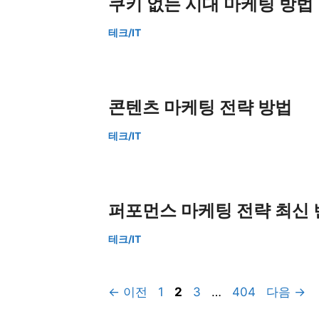
쿠키 없는 시대 마케팅 방법
테크/IT
콘텐츠 마케팅 전략 방법
테크/IT
퍼포먼스 마케팅 전략 최신
테크/IT
페
페
페
페
←
이전
1
2
3
…
404
다음
→
이
이
이
이