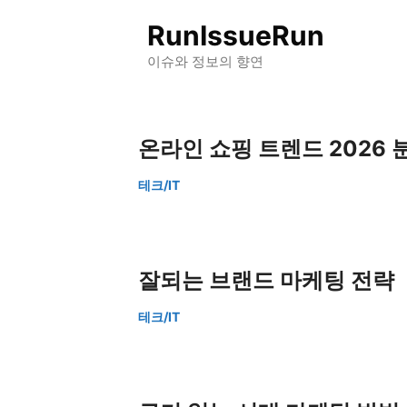
컨
RunIssueRun
텐
츠
이슈와 정보의 향연
로
건
너
온라인 쇼핑 트렌드 2026 
뛰
기
테크/IT
잘되는 브랜드 마케팅 전략
테크/IT