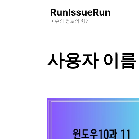
컨
RunIssueRun
텐
츠
이슈와 정보의 향연
로
건
너
사용자 이름
뛰
기